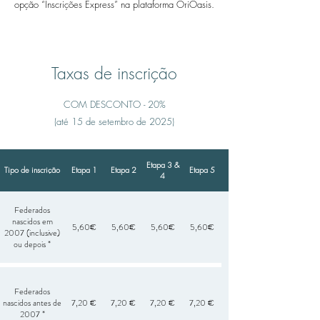
opção “Inscrições Express” na plataforma OriOasis.
Taxas de inscrição
COM DESCONTO - 20%
(até 15 de setembro de 2025)
Etapa 3 &
Tipo de inscrição
Etapa 1
Etapa 2
Etapa 5
4
Federados
nascidos em
5,60€
5,60€
5,60€
5,60€
2007 (inclusive)
ou depois *
Federados
nascidos antes de
7,20 €
7,20 €
7,20 €
7,20 €
2007 *