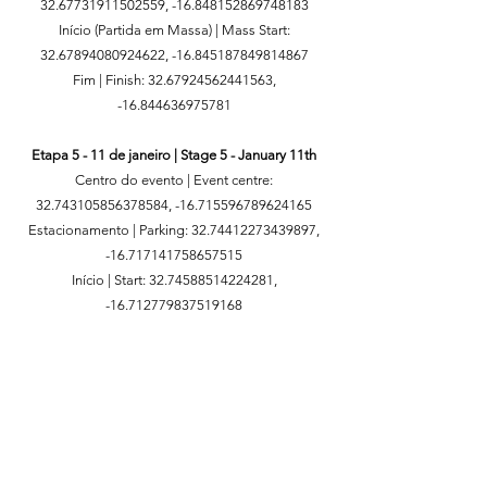
32.67731911502559
, -16.848152869748183
Início (Partida em Massa) | Mass Start:
32.67894080924622
, -16.845187849814867
Fim | Finish:
32.67924562441563
,
-16.844636975781
Etapa 5 - 11 de janeiro | Stage 5 - January 11th
Centro do evento | Event centre:
32.743105856378584
, -16.715596789624165
Estacionamento | Parking:
32.74412273439897
,
-16.717141758657515
Início | Start:
32.74588514224281
,
-16.712779837519168
Fim | Finish:
32.74309918433255
,
-16.715273813834067
Evento modelo | Model event
32.72248508063162
, -16.886306237445982
Solo duro | Hard floor