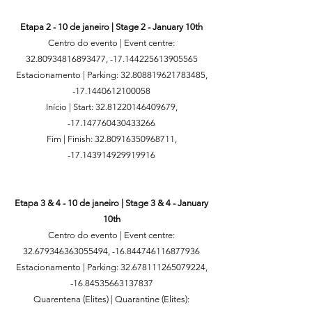
Etapa 2 - 10 de janeiro | Stage 2 - January 10th
Centro do evento | Event centre:
32.80934816893477
, -17.144225613905565
Estacionamento | Parking:
32.808819621783485
,
-17.1440612100058
Início | Start:
32.81220146409679
,
-17.147760430433266
Fim | Finish:
32.80916350968711
,
-17.143914929919916
Etapa 3 & 4 - 10 de janeiro | Stage 3 & 4 - January
10th
Centro do evento | Event centre:
32.679346363055494
, -16.844746116877936
Estacionamento | Parking:
32.678111265079224
,
-16.84535663137837
Quarentena (Elites) | Quarantine (Elites):