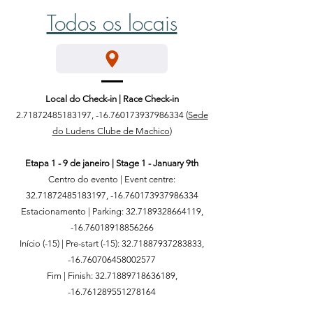
Todos os locais
Local do Check-in | Race Check-in
2.71872485183197
, -16.760173937986334 (
Sede
do Ludens Clube de Machico
)
Etapa 1 - 9 de janeiro | Stage 1 - January 9th
Centro do evento | Event centre:
32.71872485183197
, -16.760173937986334
Estacionamento | Parking:
32.7189328664119
,
-16.76018918856266
Início (-15) | Pre-start (-15):
32.71887937283833
,
-16.760706458002577
Fim | Finish:
32.71889718636189
,
-16.761289551278164