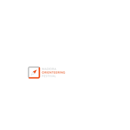
Menu
Social media
Contact
Facebook
Email:
Instagram
cmofunchal@gmail.com